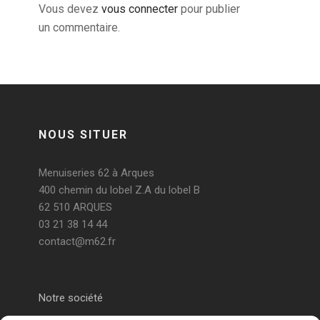
Vous devez
vous connecter
pour publier
un commentaire.
NOUS SITUER
Menuiseries 62 à Arques
400 chemin du lobel Z.A du lobel B
62 510 ARQUES
03 21 38 14 44
contact@m62.fr
Notre société