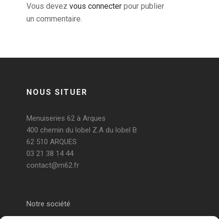
Vous devez
vous connecter
pour publier
un commentaire.
NOUS SITUER
Menuiseries 62 à Arques
400 chemin du lobel Z.A du lobel B
62 510 ARQUES
03 21 38 14 44
contact@m62.fr
Notre société