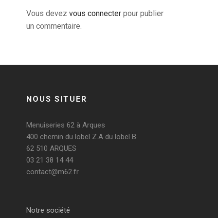
Vous devez
vous connecter
pour publier
un commentaire.
NOUS SITUER
Menuiseries 62 à Arques
400 chemin du lobel Z.A du lobel B
62 510 ARQUES
03 21 38 14 44
contact@m62.fr
Notre société