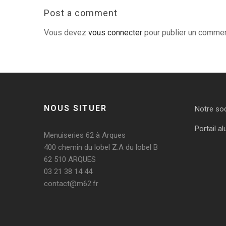
Post a comment
Vous devez
vous connecter
pour publier un commen
NOUS SITUER
Notre so
Portail al
Menuiseries 62 à Arques
400 chemin du lobel Z.A du lobel B
62 510 ARQUES
03 21 38 14 44
contact@m62.fr