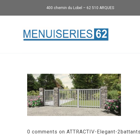
400 chemin du Lobel – 62 510 ARQUES
0 comments on ATTRACTIV-Elegant-2battant