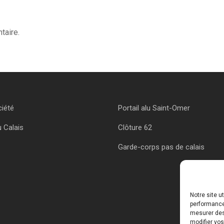
taire.
ciété
Portail alu Saint-Omer
u Calais
Clôture 62
Garde-corps pas de calais
Notre site u
performances
mesurer des 
modifier vos