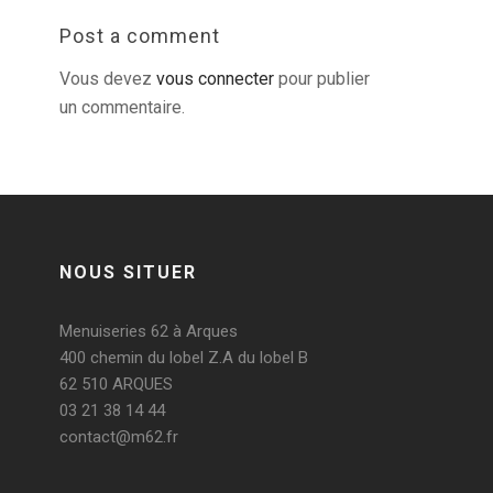
Post a comment
Vous devez
vous connecter
pour publier
un commentaire.
NOUS SITUER
Menuiseries 62 à Arques
400 chemin du lobel Z.A du lobel B
62 510 ARQUES
03 21 38 14 44
contact@m62.fr