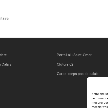
taire.
ciété
Portail alu Saint-Omer
u Calais
Clôture 62
Garde-corps pas de calais
Notre site u
performances
mesurer des 
modifier vos