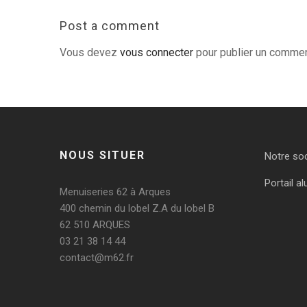
Post a comment
Vous devez
vous connecter
pour publier un commen
NOUS SITUER
Notre so
Portail al
Menuiseries 62 à Arques
400 chemin du lobel Z.A du lobel B
62 510 ARQUES
03 21 38 14 44
contact@m62.fr