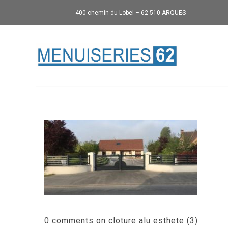
400 chemin du Lobel – 62 510 ARQUES
0 comments on cloture alu esthete (3)