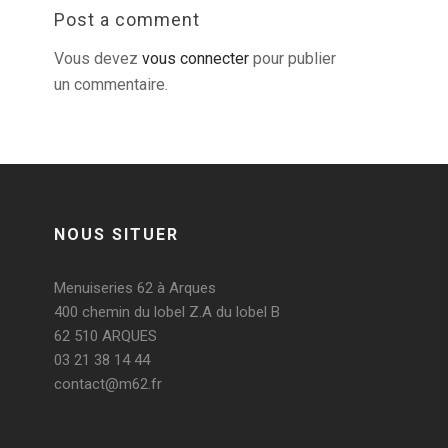
Post a comment
Vous devez
vous connecter
pour publier
un commentaire.
NOUS SITUER
Menuiseries 62 à Arques
400 chemin du lobel Z.A du lobel B
62 510 ARQUES
03 21 38 14 44
contact@m62.fr