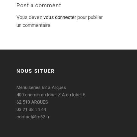
Post a comment
Vous devez
vous connecter
pour publier
un commentaire.
NOUS SITUER
Menuiseries 62 à Arques
400 chemin du lobel Z.A du lobel B
62 510 ARQUES
03 21 38 14 44
contact@m62.fr