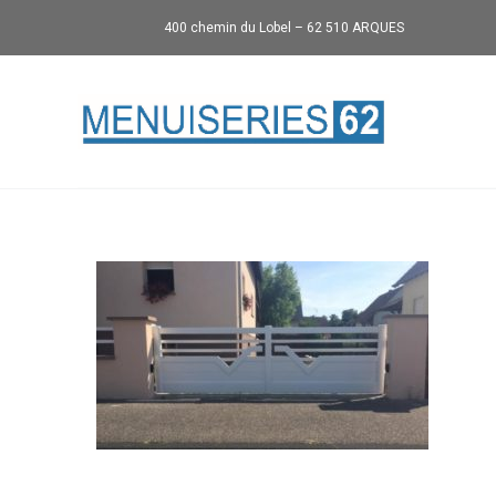
400 chemin du Lobel – 62 510 ARQUES