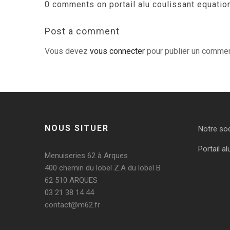
0 comments on portail alu coulissant equation 
Post a comment
Vous devez
vous connecter
pour publier un commen
NOUS SITUER
Notre so
Portail al
Menuiseries 62 à Arques
400 chemin du lobel Z.A du lobel B
62 510 ARQUES
03 21 38 14 44
contact@m62.fr