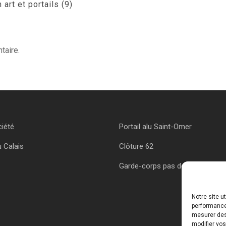
art et portails (9)
taire.
ciété
Portail alu Saint-Omer
u Calais
Clôture 62
Garde-corps pas de calais
Notre site u
performances
mesurer des 
modifier vos