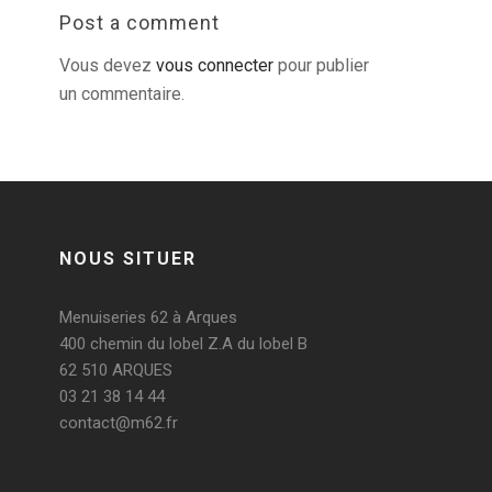
Post a comment
Vous devez
vous connecter
pour publier
un commentaire.
NOUS SITUER
Menuiseries 62 à Arques
400 chemin du lobel Z.A du lobel B
62 510 ARQUES
03 21 38 14 44
contact@m62.fr