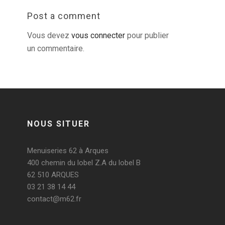
Post a comment
Vous devez
vous connecter
pour publier
un commentaire.
NOUS SITUER
Menuiseries 62 à Arques
400 chemin du lobel Z.A du lobel B
62 510 ARQUES
03 21 38 14 44
contact@m62.fr