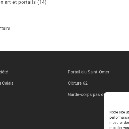
 art et portails (14)
taire.
ciété
Portail alu Saint-Omer
u Calais
Clôture 62
Garde-corps pas de calais
Notre site u
performances
mesurer des 
modifier vos