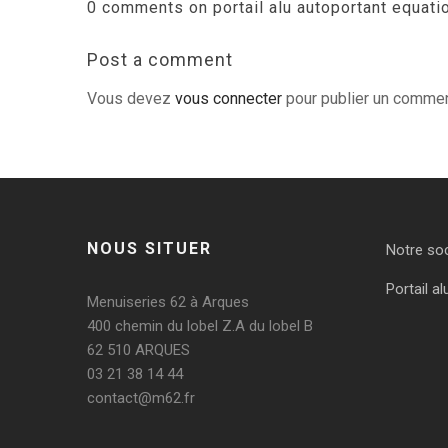
0 comments on portail alu autoportant equation
Post a comment
Vous devez
vous connecter
pour publier un commen
NOUS SITUER
Notre so
Portail al
Menuiseries 62 à Arques
400 chemin du lobel Z.A du lobel B
62 510 ARQUES
03 21 38 14 44
contact@m62.fr