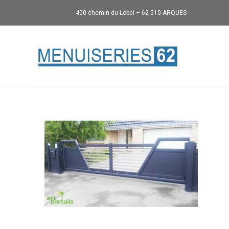
400 chemin du Lobel – 62 510 ARQUES