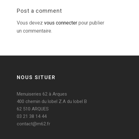
Post a comment
Vous devez
vous connecter
pour publier
un commentaire.
NOUS SITUER
Menuiseries 62 à Arques
400 chemin du lobel Z.A du lobel B
62 510 ARQUES
03 21 38 14 44
contact@m62.fr