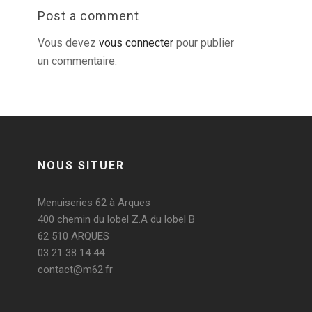
Post a comment
Vous devez
vous connecter
pour publier
un commentaire.
NOUS SITUER
Menuiseries 62 à Arques
400 chemin du lobel Z.A du lobel B
62 510 ARQUES
03 21 38 14 44
contact@m62.fr