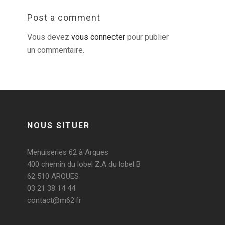
Post a comment
Vous devez
vous connecter
pour publier
un commentaire.
NOUS SITUER
Menuiseries 62 à Arques
400 chemin du lobel Z.A du lobel B
62 510 ARQUES
03 21 38 14 44
contact@m62.fr