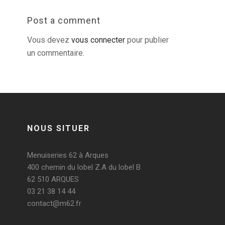
Post a comment
Vous devez
vous connecter
pour publier
un commentaire.
NOUS SITUER
Menuiseries 62 à Arques
400 chemin du lobel Z.A du lobel B
62 510 ARQUES
03 21 38 14 44
contact@m62.fr