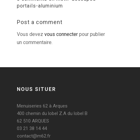
portails-aluminium
Post a comment
Vous devez
vous connecter
pour publier
un commentaire.
NOUS SITUER
Menuiseries 62 à Arques
400 chemin du lobel Z.A du lobel B
62 510 ARQUES
03 21 38 14 44
contact@m62.fr