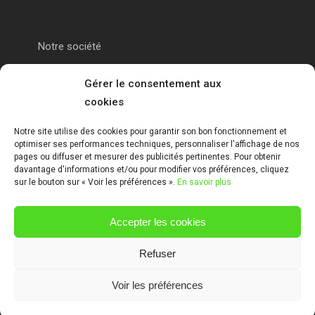
Notre société
Portail alu Calais
Gérer le consentement aux
cookies
Portail alu Saint-Omer
Notre site utilise des cookies pour garantir son bon fonctionnement et
optimiser ses performances techniques, personnaliser l'affichage de nos
Clôture 62
pages ou diffuser et mesurer des publicités pertinentes. Pour obtenir
davantage d'informations et/ou pour modifier vos préférences, cliquez
sur le bouton sur « Voir les préférences ».
En savoir plus
Garde-corps pas de calais
Accepter les cookies
Mentions Légales
Refuser
Voir les préférences