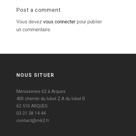
Post a comment
Vous devez
vous connecter
pour publier
un commentaire.
NOUS SITUER
Menuiseries 62 à Arques
400 chemin du lobel Z.A du lobel B
62 510 ARQUES
03 21 38 14 44
contact@m62.fr