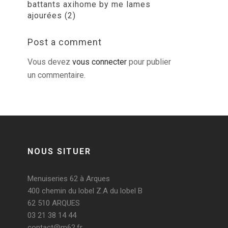
battants axihome by me lames
ajourées (2)
Post a comment
Vous devez
vous connecter
pour publier
un commentaire.
NOUS SITUER
Menuiseries 62 à Arques
400 chemin du lobel Z.A du lobel B
62 510 ARQUES
03 21 38 14 44
contact@m62.fr