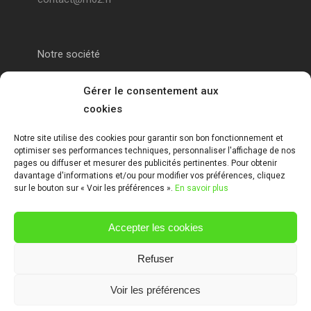
Notre société
Portail alu Calais
Gérer le consentement aux
cookies
Portail alu Saint-Omer
Notre site utilise des cookies pour garantir son bon fonctionnement et
optimiser ses performances techniques, personnaliser l'affichage de nos
Clôture 62
pages ou diffuser et mesurer des publicités pertinentes. Pour obtenir
davantage d'informations et/ou pour modifier vos préférences, cliquez
sur le bouton sur « Voir les préférences ».
En savoir plus
Garde-corps pas de calais
Accepter les cookies
Mentions Légales
Refuser
Voir les préférences