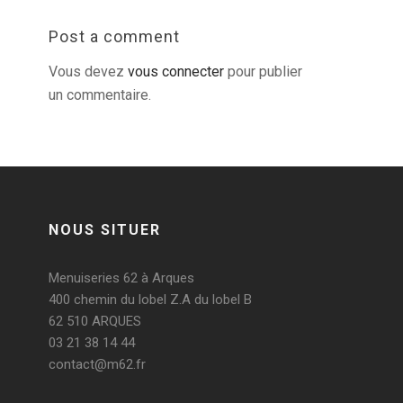
Post a comment
Vous devez
vous connecter
pour publier
un commentaire.
NOUS SITUER
Menuiseries 62 à Arques
400 chemin du lobel Z.A du lobel B
62 510 ARQUES
03 21 38 14 44
contact@m62.fr