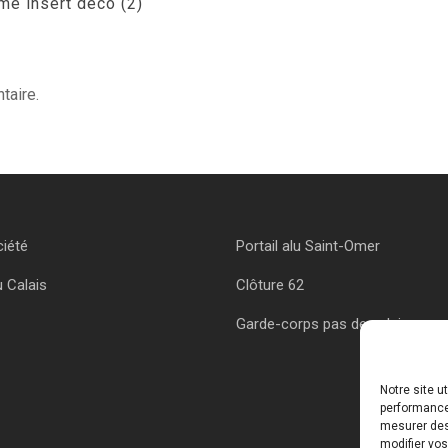
me insert deco (2)
taire.
ciété
Portail alu Saint-Omer
u Calais
Clôture 62
Garde-corps pas de calais
Notre site u
performances
mesurer des 
modifier vos