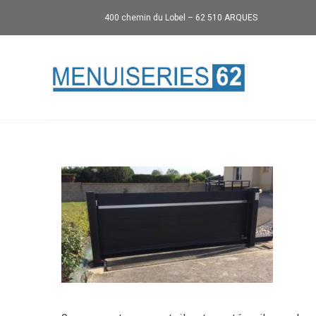
400 chemin du Lobel – 62 510 ARQUES