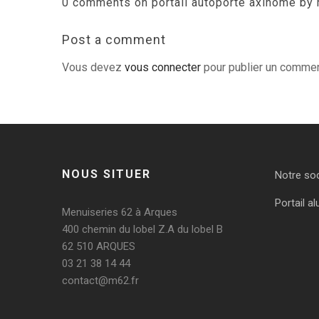
0 comments on portail autoporté axihome by 
Post a comment
Vous devez
vous connecter
pour publier un commen
NOUS SITUER
Notre so
Portail al
Menuiseries 62 à Arques
400 chemin du lobel Z.A du lobel B
62 510 ARQUES
03 21 38 14 44
contact@m62.fr