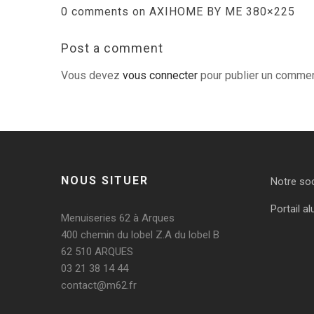
0 comments on AXIHOME BY ME 380×225
Post a comment
Vous devez
vous connecter
pour publier un commen
NOUS SITUER
Notre so
Portail al
Menuiseries 62 à Arques
400 chemin du lobel Z.A du lobel B
62 510 ARQUES
03 21 38 14 44
contact@m62.fr