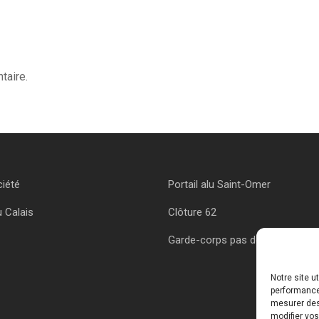
taire.
ciété
Portail alu Saint-Omer
u Calais
Clôture 62
Garde-corps pas de calais
Notre site u
performances
mesurer des 
modifier vos