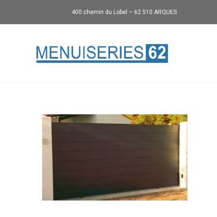
400 chemin du Lobel – 62 510 ARQUES