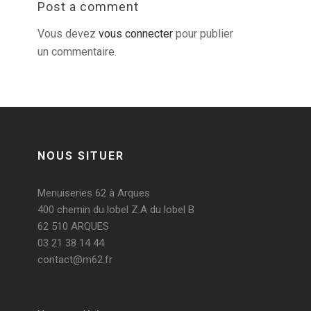
Post a comment
Vous devez
vous connecter
pour publier
un commentaire.
NOUS SITUER
Menuiseries 62 à Arques
400 chemin du lobel Z.A du lobel B
62 510 ARQUES
03 21 38 14 44
contact@m62.fr