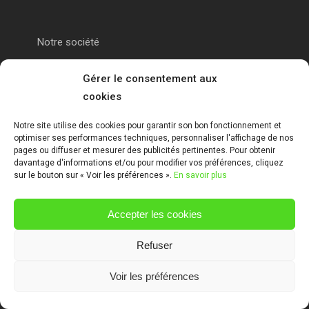
Notre société
Portail alu Calais
Gérer le consentement aux
cookies
Portail alu Saint-Omer
Notre site utilise des cookies pour garantir son bon fonctionnement et
optimiser ses performances techniques, personnaliser l'affichage de nos
Clôture 62
pages ou diffuser et mesurer des publicités pertinentes. Pour obtenir
davantage d'informations et/ou pour modifier vos préférences, cliquez
sur le bouton sur « Voir les préférences ».
En savoir plus
Garde-corps pas de calais
Accepter les cookies
Mentions Légales
Refuser
Voir les préférences