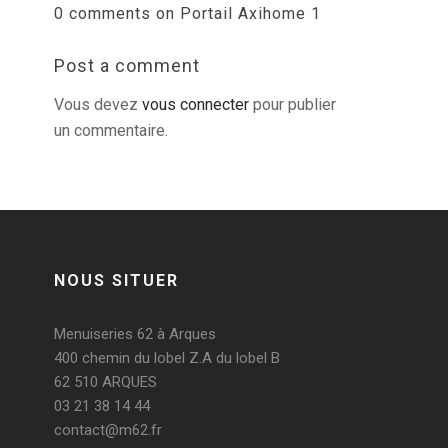
0 comments on Portail Axihome 1
Post a comment
Vous devez
vous connecter
pour publier
un commentaire.
NOUS SITUER
Menuiseries 62 à Arques
400 chemin du lobel Z.A du lobel B
62 510 ARQUES
03 21 38 14 44
contact@m62.fr