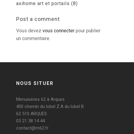
axihome art et portails (8)
Post a comment
Vous devez
vous connecter
pour publier
un commentaire.
NOUS SITUER
Menuiseries 62 à Arques
400 chemin du lobel Z.A du lobel B
62 510 ARQUES
03 21 38 14 44
contact@m62.fr