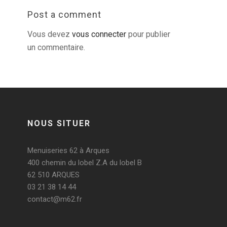
Post a comment
Vous devez
vous connecter
pour publier
un commentaire.
NOUS SITUER
Menuiseries 62 à Arques
400 chemin du lobel Z.A du lobel B
62 510 ARQUES
03 21 38 14 44
contact@m62.fr