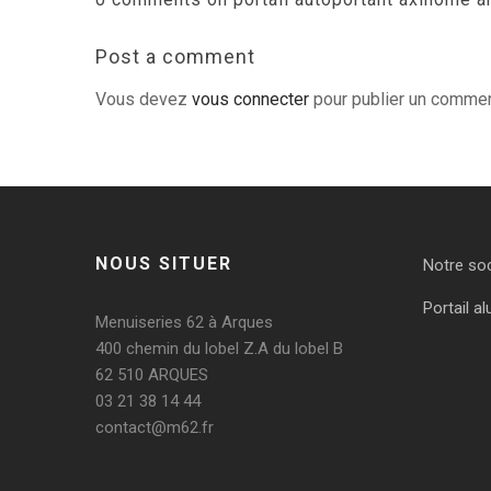
Post a comment
Vous devez
vous connecter
pour publier un commen
NOUS SITUER
Notre so
Portail al
Menuiseries 62 à Arques
400 chemin du lobel Z.A du lobel B
62 510 ARQUES
03 21 38 14 44
contact@m62.fr