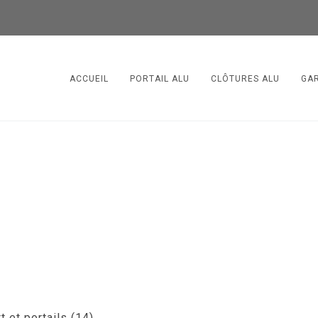
ACCUEIL
PORTAIL ALU
CLÔTURES ALU
GA
 et portails (14)