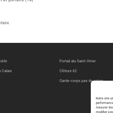
taire.
ciété
Portail alu Saint-Omer
u Calais
Clôture 62
Garde-corps pas de calais
Notre site u
performances
mesurer des 
modifier vos