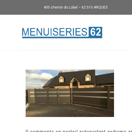
400 chemin du Lobel – 62 510 ARQUES
0 comments on portail autoportant axihome art