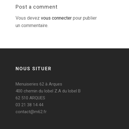
Post a comment
Vous devez
vous connecter
pour publier
un commentaire.
NOUS SITUER
Menuiseries 62 à Arques
400 chemin du lobel Z.A du lobel B
62 510 ARQUES
03 21 38 14 44
contact@m62.fr