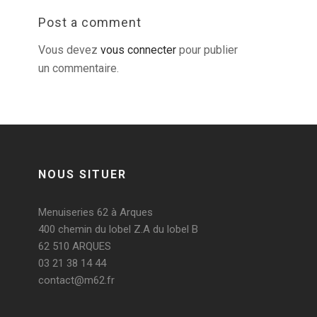
Post a comment
Vous devez
vous connecter
pour publier
un commentaire.
NOUS SITUER
Menuiseries 62 à Arques
400 chemin du lobel Z.A du lobel B
62 510 ARQUES
03 21 38 14 44
contact@m62.fr