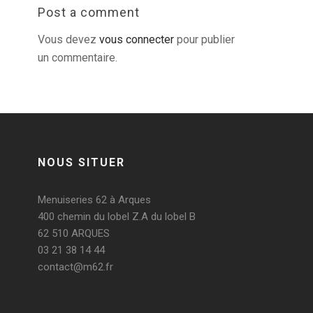
Post a comment
Vous devez
vous connecter
pour publier
un commentaire.
NOUS SITUER
Menuiseries 62 à Arques
400 chemin du lobel Z.A du lobel B
62 510 ARQUES
03 21 38 14 44
contact@m62.fr