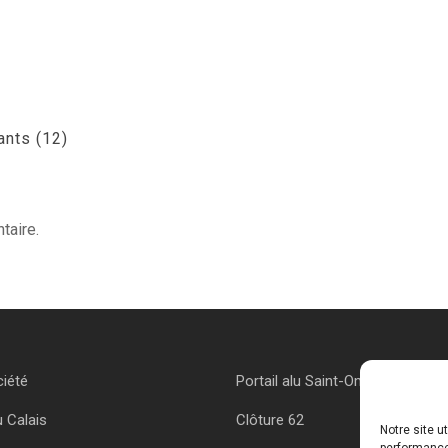
ants (12)
taire.
ciété
Portail alu Saint-Omer
u Calais
Clôture 62
Notre site u