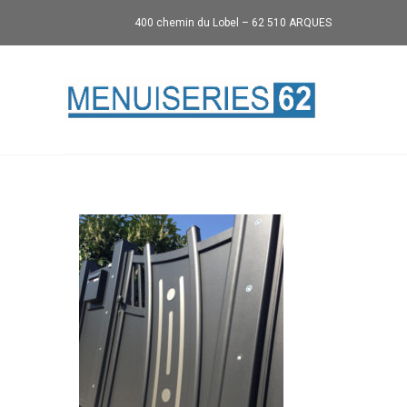
400 chemin du Lobel – 62 510 ARQUES