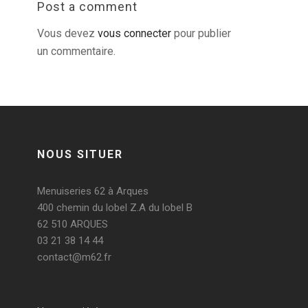
Post a comment
Vous devez
vous connecter
pour publier
un commentaire.
NOUS SITUER
Menuiseries 62 à Arques
400 chemin du lobel Z.A du lobel B
62 510 ARQUES
03 21 38 14 44
contact@m62.fr