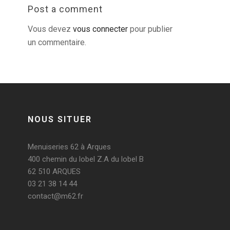
Post a comment
Vous devez
vous connecter
pour publier
un commentaire.
NOUS SITUER
Menuiseries 62 à Arques
400 chemin du lobel Z.A du lobel B
62 510 ARQUES
03 21 38 14 44
contact@m62.fr