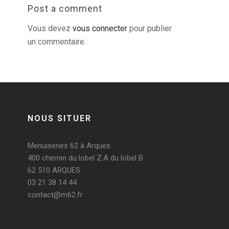
Post a comment
Vous devez
vous connecter
pour publier
un commentaire.
NOUS SITUER
Menuiseries 62 à Arques
400 chemin du lobel Z.A du lobel B
62 510 ARQUES
03 21 38 14 44
contact@m62.fr