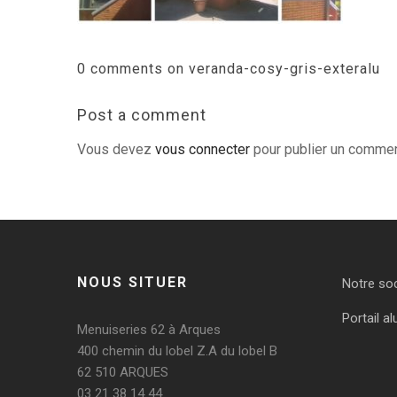
0 comments on veranda-cosy-gris-exteralu
Post a comment
Vous devez
vous connecter
pour publier un commen
NOUS SITUER
Notre so
Portail al
Menuiseries 62 à Arques
400 chemin du lobel Z.A du lobel B
62 510 ARQUES
03 21 38 14 44