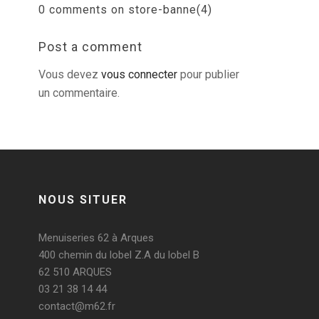
0 comments on store-banne(4)
Post a comment
Vous devez
vous connecter
pour publier
un commentaire.
NOUS SITUER
Menuiseries 62 à Arques
400 chemin du lobel Z.A du lobel B
62 510 ARQUES
03 21 38 14 44
contact@m62.fr