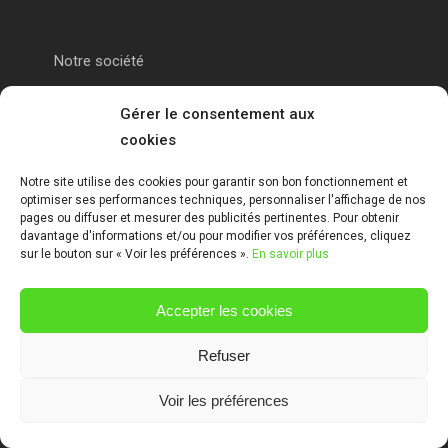
Notre société
Portail alu Calais
Gérer le consentement aux
cookies
Portail alu Saint-Omer
Notre site utilise des cookies pour garantir son bon fonctionnement et
optimiser ses performances techniques, personnaliser l'affichage de nos
Clôture 62
pages ou diffuser et mesurer des publicités pertinentes. Pour obtenir
davantage d'informations et/ou pour modifier vos préférences, cliquez
sur le bouton sur « Voir les préférences ».
En savoir plus
Garde-corps pas de calais
Accepter les cookies
Mentions Légales
Refuser
Voir les préférences