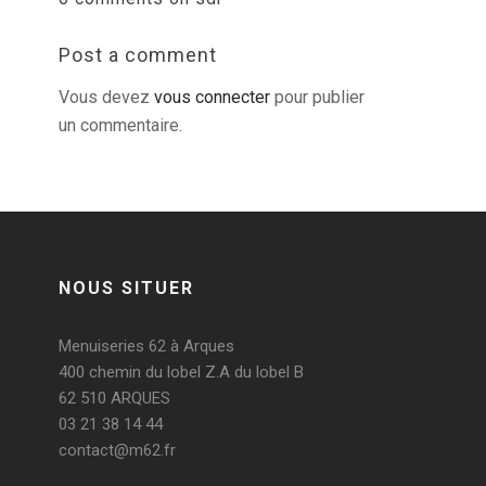
Post a comment
Vous devez
vous connecter
pour publier
un commentaire.
NOUS SITUER
Menuiseries 62 à Arques
400 chemin du lobel Z.A du lobel B
62 510 ARQUES
03 21 38 14 44
contact@m62.fr