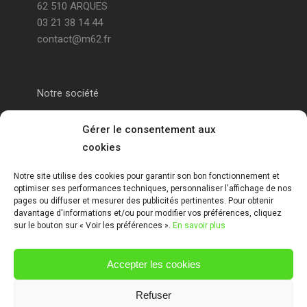
62 510 ARQUES
03 21 38 14 44
contact@m62.fr
Notre société
Portail alu Calais
Gérer le consentement aux
cookies
Portail alu Saint-Omer
Notre site utilise des cookies pour garantir son bon fonctionnement et
optimiser ses performances techniques, personnaliser l'affichage de nos
Clôture 62
pages ou diffuser et mesurer des publicités pertinentes. Pour obtenir
davantage d'informations et/ou pour modifier vos préférences, cliquez
sur le bouton sur « Voir les préférences ».
En savoir plus
Garde-corps pas de calais
Accepter les cookies
Mentions Légales
Refuser