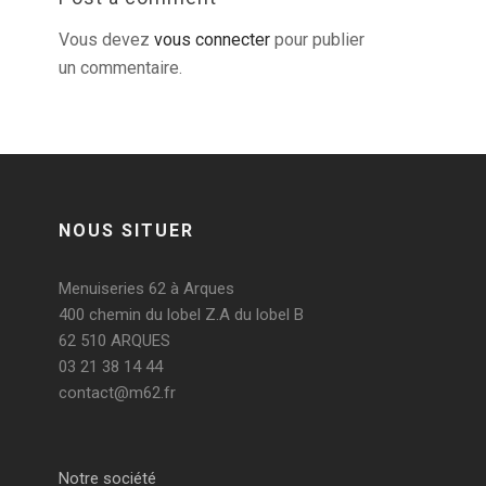
Vous devez
vous connecter
pour publier
un commentaire.
NOUS SITUER
Menuiseries 62 à Arques
400 chemin du lobel Z.A du lobel B
62 510 ARQUES
03 21 38 14 44
contact@m62.fr
Notre société