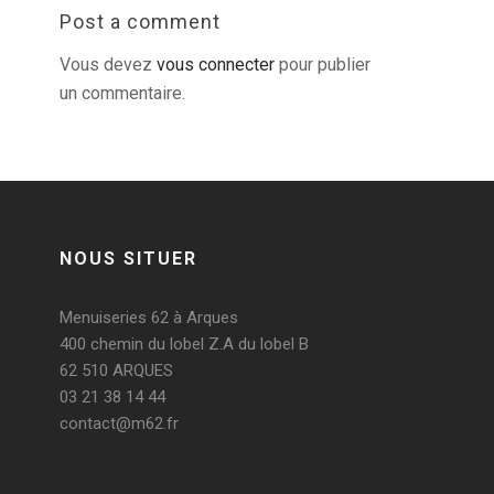
Post a comment
Vous devez
vous connecter
pour publier
un commentaire.
NOUS SITUER
Menuiseries 62 à Arques
400 chemin du lobel Z.A du lobel B
62 510 ARQUES
03 21 38 14 44
contact@m62.fr