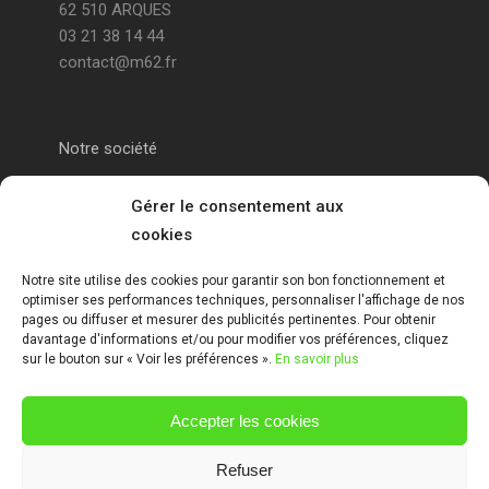
62 510 ARQUES
03 21 38 14 44
contact@m62.fr
Notre société
Portail alu Calais
Gérer le consentement aux
cookies
Portail alu Saint-Omer
Notre site utilise des cookies pour garantir son bon fonctionnement et
optimiser ses performances techniques, personnaliser l'affichage de nos
Clôture 62
pages ou diffuser et mesurer des publicités pertinentes. Pour obtenir
davantage d'informations et/ou pour modifier vos préférences, cliquez
sur le bouton sur « Voir les préférences ».
En savoir plus
Garde-corps pas de calais
Accepter les cookies
Mentions Légales
Refuser