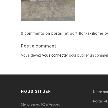
0 comments on portail et portillon-axihome b
Post a comment
Vous devez
vous connecter
pour publier un commen
NOUS SITUER
Notre so
Portail al
Menuiseries 62 à Arques