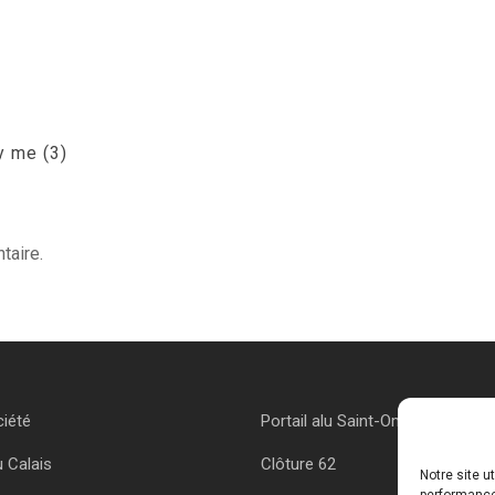
y me (3)
taire.
ciété
Portail alu Saint-Omer
u Calais
Clôture 62
Notre site u