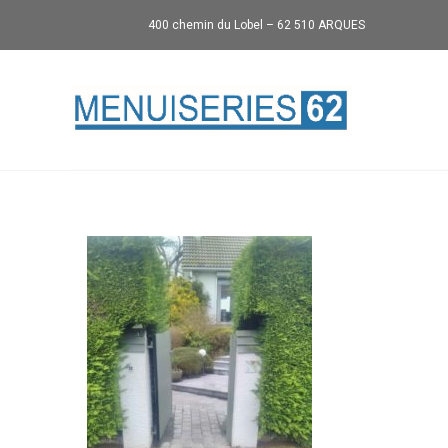
400 chemin du Lobel – 62 510 ARQUES