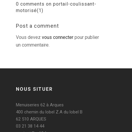
0 comments on portail-coulissant-
motorisé(1)
Post a comment
Vous devez
vous connecter
pour publier
un commentaire.
NOUS SITUER
Menuiseries 62 à Arques
400 chemin du lobel Z.A du lobel B
62 510 ARQUES
03 21 38 14 44