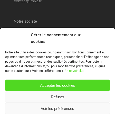
contact@m62.fr
Notre société
Portail alu Calais
Gérer le consentement aux
cookies
Portail alu Saint-Omer
Notre site utilise des cookies pour garantir son bon fonctionnement et
optimiser ses performances techniques, personnaliser l'affichage de nos
Clôture 62
pages ou diffuser et mesurer des publicités pertinentes. Pour obtenir
davantage d'informations et/ou pour modifier vos préférences, cliquez
sur le bouton sur « Voir les préférences ».
En savoir plus
Garde-corps pas de calais
Accepter les cookies
Mentions Légales
Refuser
Voir les préférences