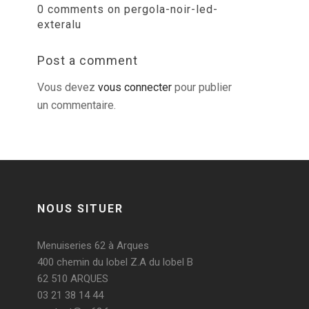
0 comments on pergola-noir-led-
exteralu
Post a comment
Vous devez
vous connecter
pour publier
un commentaire.
NOUS SITUER
Menuiseries 62 à Arques
400 chemin du lobel Z.A du lobel B
62 510 ARQUES
03 21 38 14 44