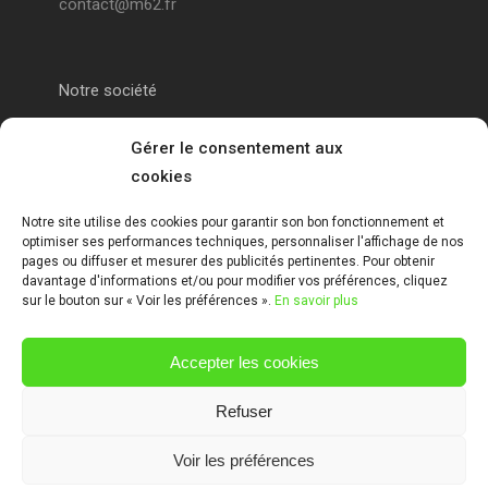
contact@m62.fr
Notre société
Portail alu Calais
Gérer le consentement aux
cookies
Portail alu Saint-Omer
Notre site utilise des cookies pour garantir son bon fonctionnement et
optimiser ses performances techniques, personnaliser l'affichage de nos
Clôture 62
pages ou diffuser et mesurer des publicités pertinentes. Pour obtenir
davantage d'informations et/ou pour modifier vos préférences, cliquez
sur le bouton sur « Voir les préférences ».
En savoir plus
Garde-corps pas de calais
Accepter les cookies
Mentions Légales
Refuser
Voir les préférences