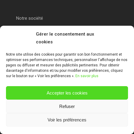
Notre société
Portail alu Calais
Gérer le consentement aux
cookies
Portail alu Saint-Omer
Notre site utilise des cookies pour garantir son bon fonctionnement et
optimiser ses performances techniques, personnaliser l'affichage de nos
Clôture 62
pages ou diffuser et mesurer des publicités pertinentes. Pour obtenir
davantage d'informations et/ou pour modifier vos préférences, cliquez
sur le bouton sur « Voir les préférences ».
En savoir plus
Garde-corps pas de calais
Accepter les cookies
Mentions Légales
Refuser
Voir les préférences