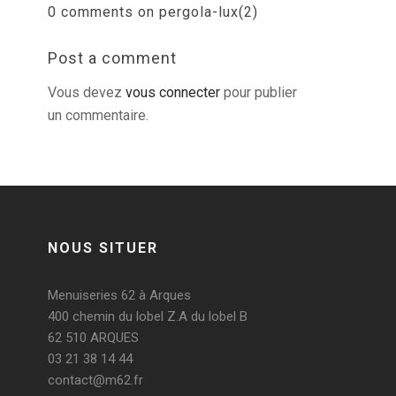
0 comments on pergola-lux(2)
Post a comment
Vous devez
vous connecter
pour publier
un commentaire.
NOUS SITUER
Menuiseries 62 à Arques
400 chemin du lobel Z.A du lobel B
62 510 ARQUES
03 21 38 14 44
contact@m62.fr