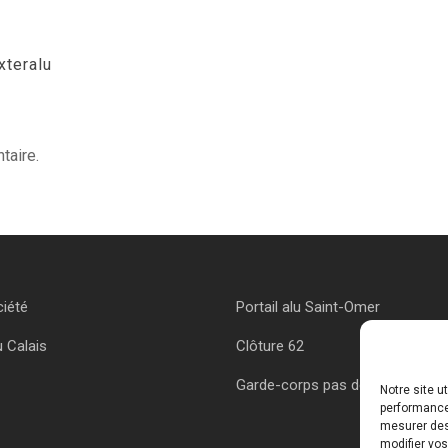
xteralu
taire.
ciété
Portail alu Saint-Omer
u Calais
Clôture 62
Garde-corps pas de calais
Notre site u
performances
mesurer des 
modifier vos