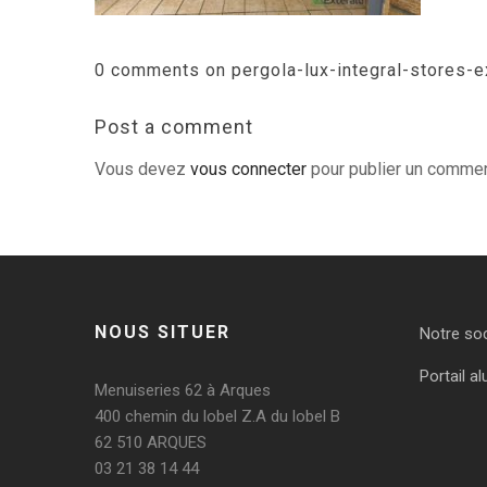
0 comments on pergola-lux-integral-stores-e
Post a comment
Vous devez
vous connecter
pour publier un commen
NOUS SITUER
Notre so
Portail al
Menuiseries 62 à Arques
400 chemin du lobel Z.A du lobel B
62 510 ARQUES
03 21 38 14 44