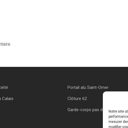
taire.
ciété
Portail alu Saint-Omer
u Calais
Clôture 62
Garde-corps pas de calais
Notre site u
performances
mesurer des 
modifier vos