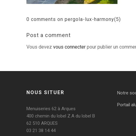
0 comments on pergola-lux-harmony(5)
Post a comment
Vous devez
vous connecter
pour publier un commen
NOUS SITUER
Notre so
Portail al
Menuiseries 62 à Arques
400 chemin du lobel Z.A du lobel B
62 510 ARQUES
03 21 38 14 44