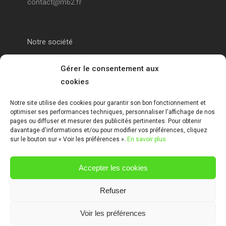
contact@m62.fr
Notre société
Portail alu Calais
Gérer le consentement aux
cookies
Portail alu Saint-Omer
Notre site utilise des cookies pour garantir son bon fonctionnement et
optimiser ses performances techniques, personnaliser l'affichage de nos
Clôture 62
pages ou diffuser et mesurer des publicités pertinentes. Pour obtenir
davantage d'informations et/ou pour modifier vos préférences, cliquez
sur le bouton sur « Voir les préférences ».
En savoir plus
Garde-corps pas de calais
Accepter les cookies
Mentions Légales
Refuser
Voir les préférences