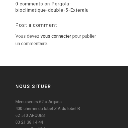
0 comments on Pergola-
bioclimatique-double-5-Exteralu
Post a comment
Vous devez
vous connecter
pour publier
un commentaire.
NOUS SITUER
Menuiseries 62 à Arques
400 chemin du lobel Z.A du lobel B
62 510 ARQUES
03 21 38 14 44