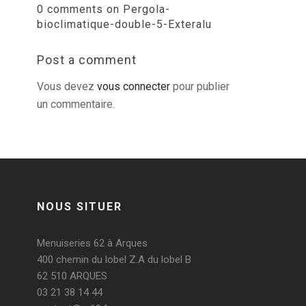
0 comments on Pergola-
bioclimatique-double-5-Exteralu
Post a comment
Vous devez
vous connecter
pour publier
un commentaire.
NOUS SITUER
Menuiseries 62 à Arques
400 chemin du lobel Z.A du lobel B
62 510 ARQUES
03 21 38 14 44