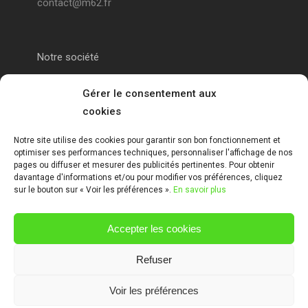
contact@m62.fr
Notre société
Portail alu Calais
Gérer le consentement aux
cookies
Portail alu Saint-Omer
Notre site utilise des cookies pour garantir son bon fonctionnement et
optimiser ses performances techniques, personnaliser l'affichage de nos
Clôture 62
pages ou diffuser et mesurer des publicités pertinentes. Pour obtenir
davantage d'informations et/ou pour modifier vos préférences, cliquez
sur le bouton sur « Voir les préférences ».
En savoir plus
Garde-corps pas de calais
Accepter les cookies
Mentions Légales
Refuser
Voir les préférences