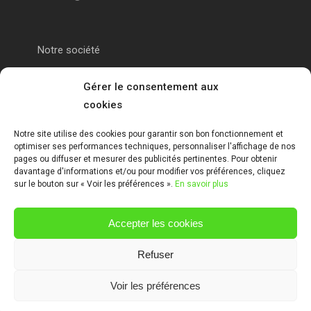
Notre société
Portail alu Calais
Gérer le consentement aux
cookies
Portail alu Saint-Omer
Notre site utilise des cookies pour garantir son bon fonctionnement et
optimiser ses performances techniques, personnaliser l'affichage de nos
Clôture 62
pages ou diffuser et mesurer des publicités pertinentes. Pour obtenir
davantage d'informations et/ou pour modifier vos préférences, cliquez
sur le bouton sur « Voir les préférences ».
En savoir plus
Garde-corps pas de calais
Accepter les cookies
Mentions Légales
Refuser
Voir les préférences