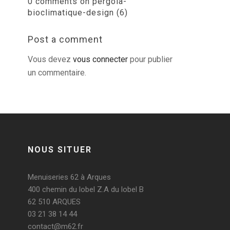
0 comments on pergola-
bioclimatique-design (6)
Post a comment
Vous devez
vous connecter
pour publier
un commentaire.
NOUS SITUER
Menuiseries 62 à Arques
400 chemin du lobel Z.A du lobel B
62 510 ARQUES
03 21 38 14 44
contact@m62.fr